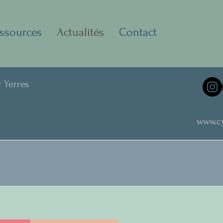
ssources
Actualités
Contact
r Yerres
www.cy