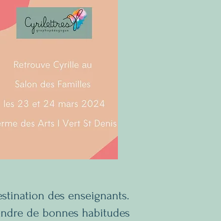
stination des enseignants.
rendre de bonnes habitudes