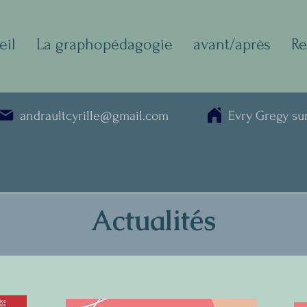
eil
La graphopédagogie
avant/après
Re
andraultcyrille@gmail.com
Evry Gregy su
Actualités